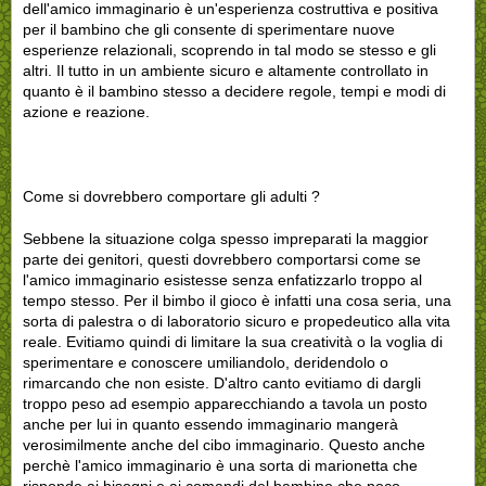
dell'amico immaginario è un'esperienza costruttiva e positiva
per il bambino che gli consente di sperimentare nuove
esperienze relazionali, scoprendo in tal modo se stesso e gli
altri. Il tutto in un ambiente sicuro e altamente controllato in
quanto è il bambino stesso a decidere regole, tempi e modi di
azione e reazione.
Come si dovrebbero comportare gli adulti ?
Sebbene la situazione colga spesso impreparati la maggior
parte dei genitori, questi dovrebbero comportarsi come se
l'amico immaginario esistesse senza enfatizzarlo troppo al
tempo stesso. Per il bimbo il gioco è infatti una cosa seria, una
sorta di palestra o di laboratorio sicuro e propedeutico alla vita
reale. Evitiamo quindi di limitare la sua creatività o la voglia di
sperimentare e conoscere umiliandolo, deridendolo o
rimarcando che non esiste. D'altro canto evitiamo di dargli
troppo peso ad esempio apparecchiando a tavola un posto
anche per lui in quanto essendo immaginario mangerà
verosimilmente anche del cibo immaginario. Questo anche
perchè l'amico immaginario è una sorta di marionetta che
risponde ai bisogni e ai comandi del bambino che poco