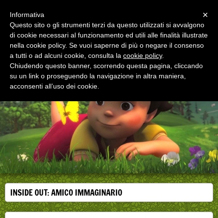
Menu
×
Informativa
Questo sito o gli strumenti terzi da questo utilizzati si avvalgono
di cookie necessari al funzionamento ed utili alle finalità illustrate
EDUCAZIONE ALLA SALUTE
nella cookie policy. Se vuoi saperne di più o negare il consenso
Corsi, convegni e didattica di formazione e
aggiornamento per operatori della salute
a tutti o ad alcuni cookie, consulta la
cookie policy
.
Chiudendo questo banner, scorrendo questa pagina, cliccando
su un link o proseguendo la navigazione in altra maniera,
acconsenti all’uso dei cookie.
INSIDE OUT: AMICO IMMAGINARIO