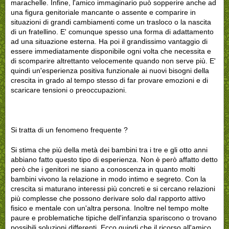
marachelle. Infine, l'amico immaginario può sopperire anche ad
una figura genitoriale mancante o assente e comparire in
situazioni di grandi cambiamenti come un trasloco o la nascita
di un fratellino. E' comunque spesso una forma di adattamento
ad una situazione esterna. Ha poi il grandissimo vantaggio di
essere immediatamente disponibile ogni volta che necessita e
di scomparire altrettanto velocemente quando non serve più. E'
quindi un'esperienza positiva funzionale ai nuovi bisogni della
crescita in grado al tempo stesso di far provare emozioni e di
scaricare tensioni o preoccupazioni.
Si tratta di un fenomeno frequente ?
Si stima che più della metà dei bambini tra i tre e gli otto anni
abbiano fatto questo tipo di esperienza. Non è però affatto detto
però che i genitori ne siano a conoscenza in quanto molti
bambini vivono la relazione in modo intimo e segreto. Con la
crescita si maturano interessi più concreti e si cercano relazioni
più complesse che possono derivare solo dal rapporto attivo
fisico e mentale con un'altra persona. Inoltre nel tempo molte
paure e problematiche tipiche dell'infanzia spariscono o trovano
possibili soluzioni differenti. Ecco quindi che il ricorso all'amico