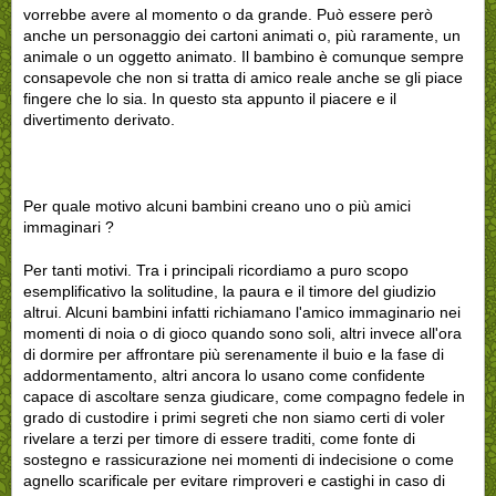
vorrebbe avere al momento o da grande. Può essere però
anche un personaggio dei cartoni animati o, più raramente, un
animale o un oggetto animato. Il bambino è comunque sempre
consapevole che non si tratta di amico reale anche se gli piace
fingere che lo sia. In questo sta appunto il piacere e il
divertimento derivato.
Per quale motivo alcuni bambini creano uno o più amici
immaginari ?
Per tanti motivi. Tra i principali ricordiamo a puro scopo
esemplificativo la solitudine, la paura e il timore del giudizio
altrui. Alcuni bambini infatti richiamano l'amico immaginario nei
momenti di noia o di gioco quando sono soli, altri invece all'ora
di dormire per affrontare più serenamente il buio e la fase di
addormentamento, altri ancora lo usano come confidente
capace di ascoltare senza giudicare, come compagno fedele in
grado di custodire i primi segreti che non siamo certi di voler
rivelare a terzi per timore di essere traditi, come fonte di
sostegno e rassicurazione nei momenti di indecisione o come
agnello scarificale per evitare rimproveri e castighi in caso di