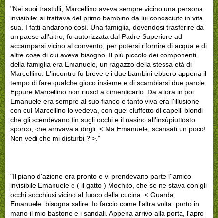
"Nei suoi trastulli, Marcellino aveva sempre vicino una persona
invisibile: si trattava del primo bambino da lui conosciuto in vita
sua. I fatti andarono così. Una famiglia, dovendosi trasferire da
un paese all'altro, fu autorizzata dal Padre Superiore ad
accamparsi vicino al convento, per potersi rifornire di acqua e di
altre cose di cui aveva bisogno. Il più piccolo dei componenti
della famiglia era Emanuele, un ragazzo della stessa età di
Marcellino. L'incontro fu breve e i due bambini ebbero appena il
tempo di fare qualche gioco insieme e di scambiarsi due parole.
Eppure Marcellino non riuscì a dimenticarlo. Da allora in poi
Emanuele era sempre al suo fianco e tanto viva era l'illusione
con cui Marcellino lo vedeva, con quel ciuffetto di capelli biondi
che gli scendevano fin sugli occhi e il nasino all'insùpiuttosto
sporco, che arrivava a dirgli: < Ma Emanuele, scansati un poco!
Non vedi che mi disturbi ? >."
"Il piano d'azione era pronto e vi prendevano parte l''amico
invisibile Emanuele e ( il gatto ) Mochito, che se ne stava con gli
occhi socchiusi vicino al fuoco della cucina. < Guarda,
Emanuele: bisogna salire. Io faccio come l'altra volta: porto in
mano il mio bastone e i sandali. Appena arrivo alla porta, l'apro