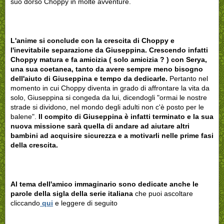
suo dorso Choppy in molte avventure.
L'anime si conclude con la crescita di Choppy e
l'inevitabile separazione da Giuseppina. Crescendo infatti
Choppy matura e fa amicizia ( solo amicizia ? ) con Serya,
una sua coetanea, tanto da avere sempre meno bisogno
dell'aiuto di Giuseppina e tempo da dedicarle.
Pertanto nel
momento in cui Choppy diventa in grado di affrontare la vita da
solo, Giuseppina si congeda da lui, dicendogli "ormai le nostre
strade si dividono, nel mondo degli adulti non c'è posto per le
balene".
Il compito di Giuseppina è infatti terminato e la sua
nuova missione sarà quella di andare ad aiutare altri
bambini ad acquisire sicurezza e a motivarli nelle prime fasi
della crescita.
Al tema dell'amico immaginario sono dedicate anche le
parole della sigla della serie italiana
che puoi ascoltare
cliccando
qui
e leggere di seguito