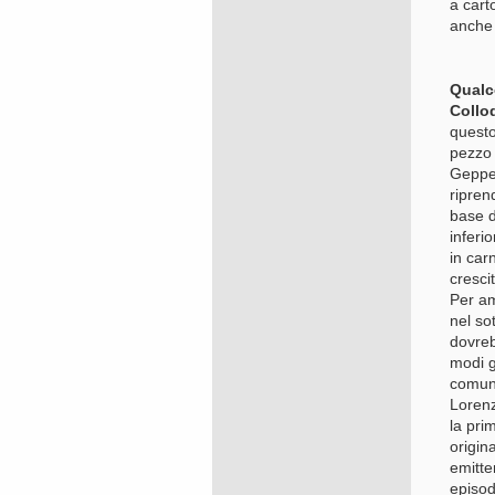
a cart
anche 
Qualc
Collod
questo
pezzo 
Geppet
ripren
base d
inferi
in car
cresci
Per am
nel so
dovreb
modi g
comunq
Lorenz
la pri
origin
emitte
episod