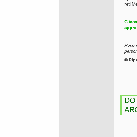
reti M
Clicc
appro
Recensi
person
© Rip
DO
AR