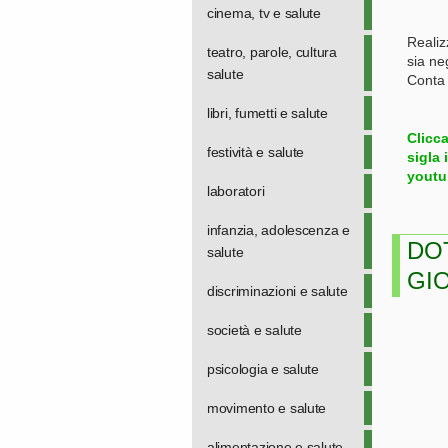
cinema, tv e salute
Realiz
teatro, parole, cultura
sia ne
salute
Conta 
libri, fumetti e salute
Clicc
festività e salute
sigla 
youtub
laboratori
infanzia, adolescenza e
DO
salute
GI
discriminazioni e salute
società e salute
psicologia e salute
movimento e salute
alimentazione e salute