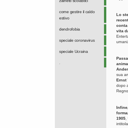
zainetti scolastici
come gestire il caldo
Lo st
estivo
recent
conta 
dendrofobia
vita d
Entert
speciale coronavirus
umaniz
speciale Ucraina
Passan
.
animan
Ande
sua am
Ernst
dopo a
Regno 
Infine
forma
1905
,
intito