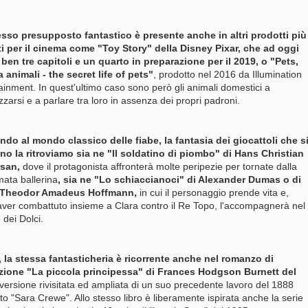
esso presupposto fantastico è presente anche in altri prodotti più
i per il cinema come "Toy Story" della Disney Pixar, che ad oggi
ben tre capitoli e un quarto in preparazione per il 2019, o "Pets,
a animali - the secret life of pets"
, prodotto nel 2016 da Illumination
ainment. In quest'ultimo caso sono però gli animali domestici a
zarsi e a parlare tra loro in assenza dei propri padroni.
do al mondo classico delle fiabe, la fantasia dei giocattoli che s
o la ritroviamo sia ne "Il soldatino di piombo" di Hans Christian
rsan,
dove il protagonista affronterà molte peripezie per tornate dalla
ata ballerina
, sia ne "Lo schiaccianoci" di Alexander Dumas o di
 Theodor Amadeus Hoffmann,
in cui il personaggio prende vita e,
ver combattuto insieme a Clara contro il Re Topo, l'accompagnerà nel
dei Dolci.
, la stessa fantasticheria è ricorrente anche nel romanzo di
zione "La piccola principessa" di Frances Hodgson Burnett del
 versione rivisitata ed ampliata di un suo precedente lavoro del 1888
lato "Sara Crewe". Allo stesso libro è liberamente ispirata anche la serie