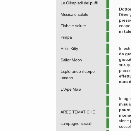
Le Olimpiadi dei puffi
Dotto
Musica e salute
Disne
presc
Fiabe e salute
cooper
in tal
Pimpa
In est
Hello Kitty
da gra
gioca
Sailor Moon
sua quo
presso
Esplorando il corpo
effett
umano
cura d
L' Ape Maia
In ogni
.
misur
paure 
AREE TEMATICHE
momen
viene 
campagne sociali
coccol