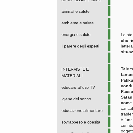
animali e salute
ambiente e salute
energia e salute
Le sto
che ri
il parere degli esperti
lettera
situa
.
Tale 
INTERVISTE E
fanta
MATERIALI
Pakkun
condu
educare all'uso TV
Paese 
Satan
igiene del sonno
come 
cancel
educazione alimentare
trasfe
è funz
sovrappeso e obesità
cui ri
oggett