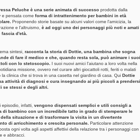
ressa Peluche è una serie animata di successo
prodotta dalla
y e pensata come
forma di intrattenimento per bambini in età
olare.
Proponendo storie basate su alcuni valori come l'amicizia, la
azione e l'altruismo,
è
ad
oggi uno dei personaggi più noti e amati
e fascia d'età.
rema sintesi,
racconta la storia di Dottie, una bambina che sogna
nde di fare il medico e che, quando resta sola, può animare i suo
ttoli con lo stetoscopio.
I suoi nuovi amici l'aiutano a loro volta nella
tidiana missione, ovvero nel curare altri giocattoli rotti, feriti o malati
 la clinica che si trova in una casetta nel giardino di casa. Qui
Dottie
ua attività di diagnosi e cura insegnando ai più piccoli a prenders
i se stessi e degli altri.
 episodio, infatti,
vengono dispensati semplici e utili consigli a
a di bambino con un incredibile tatto in grado di stemperare le
della situazione e di trasformare la visita in un divertente
to di arricchimento e crescita personale.
Particolare attenzione
posta ogni volta agli aspetti affettivi della relazione tra i personaggi con
e e abbracci.