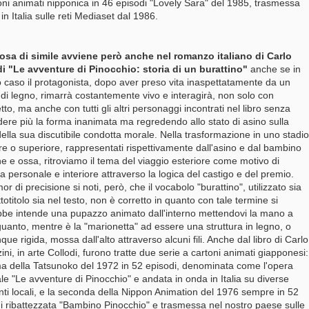
oni animati nipponica in 46 episodi "Lovely Sara" del 1985, trasmessa
in Italia sulle reti Mediaset dal 1986.
osa di simile avviene però anche nel romanzo italiano di Carlo
i "Le avventure di Pinocchio: storia di un burattino"
anche se in
 caso il protagonista, dopo aver preso vita inaspettatamente da un
di legno, rimarrà costantemente vivo e interagirà, non solo con
to, ma anche con tutti gli altri personaggi incontrati nel libro senza
dere più la forma inanimata ma regredendo allo stato di asino sulla
ella sua discutibile condotta morale. Nella trasformazione in uno stadio
ore o superiore, rappresentati rispettivamente dall'asino e dal bambino
ne e ossa, ritroviamo il tema del viaggio esteriore come motivo di
ta personale e interiore attraverso la logica del castigo e del premio.
or di precisione si noti, però, che il vocabolo "burattino", utilizzato sia
ttotitolo sia nel testo, non è corretto in quanto con tale termine si
be intende una pupazzo animato dall'interno mettendovi la mano a
uanto, mentre è la "marionetta" ad essere una struttura in legno, o
ue rigida, mossa dall'alto attraverso alcuni fili. Anche dal libro di Carlo
ini, in arte Collodi, furono tratte due serie a cartoni animati giapponesi:
ma della Tatsunoko del 1972 in 52 episodi, denominata come l'opera
ale "Le avventure di Pinocchio" e andata in onda in Italia su diverse
nti locali, e la seconda della Nippon Animation del 1976 sempre in 52
i ribattezzata "Bambino Pinocchio" e trasmessa nel nostro paese sulle