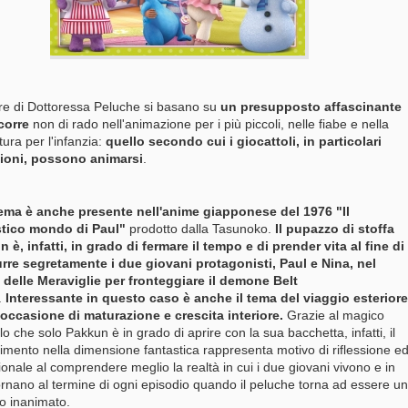
re di Dottoressa Peluche si basano su
un presupposto affascinante
corre
non di rado nell'animazione per i più piccoli, nelle fiabe e nella
tura per l'infanzia:
quello secondo cui i giocattoli, in particolari
zioni, possono animarsi
.
tema è anche presente nell'anime giapponese del 1976 "Il
stico mondo di Paul"
prodotto dalla Tasunoko.
Il pupazzo di stoffa
 è, infatti, in grado di fermare il tempo e di prender vita al fine di
rre segretamente i due giovani protagonisti, Paul e Nina, nel
delle Meraviglie per fronteggiare il demone Belt
.
Interessante in questo caso è anche il tema del viaggio esteriore
occasione di maturazione e crescita interiore.
Grazie al magico
lo che solo Pakkun è in grado di aprire con la sua bacchetta, infatti, il
rimento nella dimensione fantastica rappresenta motivo di riflessione e
ionale al comprendere meglio la realtà in cui i due giovani vivono e in
tornano al termine di ogni episodio quando il peluche torna ad essere un
o inanimato.