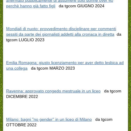
affermato pubblicamente di assumere solo donne over 40
perchè hanno già fatto figli
da tgcom GIUGNO 2024
Mondiali di nuoto: provvedimento disciplinare per commenti
sessiti da parte dei giornalisti addetti alla cronaca in diretta
da
tgcom LUGLIO 2023
Emilia Romagna: giusto licenziamento per aver detto lesbica ad
una collega
da tgcom MARZO 2023
Ravenna: approvato congedo mestruale in un liceo
da tgcom
DICEMBRE 2022
Milano: bagni "no gender" in un liceo di Milano
da tgcom
OTTOBRE 2022