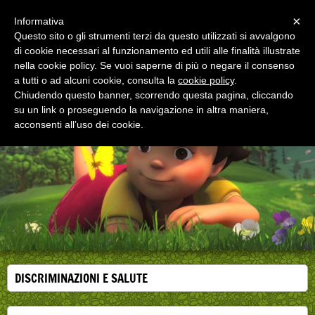
Menu
×
Informativa
Questo sito o gli strumenti terzi da questo utilizzati si avvalgono
di cookie necessari al funzionamento ed utili alle finalità illustrate
EDUCAZIONE ALLA SALUTE
nella cookie policy. Se vuoi saperne di più o negare il consenso
Corsi, convegni e didattica di formazione e
aggiornamento per operatori della salute
a tutti o ad alcuni cookie, consulta la
cookie policy
.
Chiudendo questo banner, scorrendo questa pagina, cliccando
su un link o proseguendo la navigazione in altra maniera,
acconsenti all’uso dei cookie.
DISCRIMINAZIONI E SALUTE