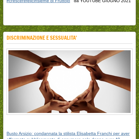
#crescerefelicinsieme di Fruttolo
da YOUTUBE GIUGNO 2021
DISCRIMINAZIONE E SESSUALITA'
Busto Arsizio: condannata la stilista Elisabetta Franchi per aver