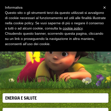
Menu
×
Informativa
Questo sito o gli strumenti terzi da questo utilizzati si avvalgono
di cookie necessari al funzionamento ed utili alle finalità illustrate
EDUCAZIONE ALLA SALUTE
nella cookie policy. Se vuoi saperne di più o negare il consenso
Corsi, convegni e didattica di formazione e
aggiornamento per operatori della salute
a tutti o ad alcuni cookie, consulta la
cookie policy
.
Chiudendo questo banner, scorrendo questa pagina, cliccando
su un link o proseguendo la navigazione in altra maniera,
acconsenti all’uso dei cookie.
ENERGIA E SALUTE