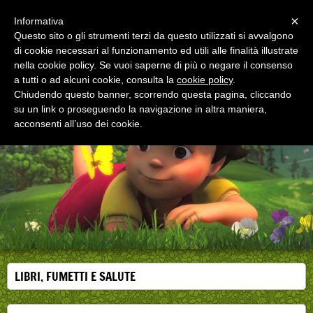
Menu
×
Informativa
Questo sito o gli strumenti terzi da questo utilizzati si avvalgono
di cookie necessari al funzionamento ed utili alle finalità illustrate
EDUCAZIONE ALLA SALUTE
nella cookie policy. Se vuoi saperne di più o negare il consenso
Corsi, convegni e didattica di formazione e
aggiornamento per operatori della salute
a tutti o ad alcuni cookie, consulta la
cookie policy
.
Chiudendo questo banner, scorrendo questa pagina, cliccando
su un link o proseguendo la navigazione in altra maniera,
acconsenti all’uso dei cookie.
LIBRI, FUMETTI E SALUTE