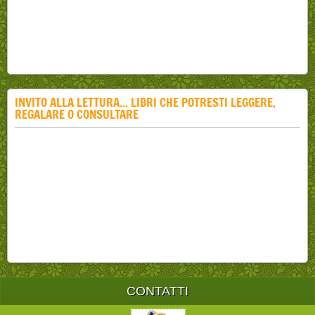
INVITO ALLA LETTURA... LIBRI CHE POTRESTI LEGGERE,
REGALARE O CONSULTARE
CONTATTI