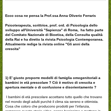
Ecco cosa ne pensa la Prof.ssa Anna Oliverio Ferraris
Psicoterapeuta, scrittrice, prof. ord. di Psicologia dello
sviluppo all'Università "Sapienza" di Roma, ha fatto parte
del Comitato Nazionale di Bioetica, della Consulta qualità
della Rai e ha diretto la rivista Psicologia Contemporanea.
Attualmente redige la rivista online "Gli anni della
crescita"
1) E’ giusto proporre modelli di famiglia omogenitoriali a
bambini in età prescolare ? Ciò è motivo di crescita e
apertura mentale o di confusione e disorientamento ?
I bambini di età prescolare accettano tutto quello che trovano
nel mondo degli adulti purchè il clima sia sereno e ottimista.
Cosa che coloro che producono prodotti per l'infanzia,
comprese queste storie video, sanno benissimo e mettono in