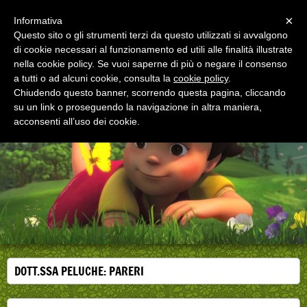
Menu
×
Informativa
Questo sito o gli strumenti terzi da questo utilizzati si avvalgono
di cookie necessari al funzionamento ed utili alle finalità illustrate
EDUCAZIONE ALLA SALUTE
nella cookie policy. Se vuoi saperne di più o negare il consenso
Corsi, convegni e didattica di formazione e
aggiornamento per operatori della salute
a tutti o ad alcuni cookie, consulta la
cookie policy
.
Chiudendo questo banner, scorrendo questa pagina, cliccando
su un link o proseguendo la navigazione in altra maniera,
acconsenti all’uso dei cookie.
DOTT.SSA PELUCHE: PARERI