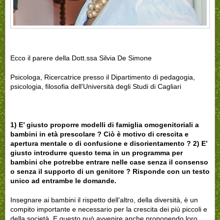
Ecco il parere della Dott.ssa Silvia De Simone
Psicologa, Ricercatrice presso il Dipartimento di pedagogia,
psicologia, filosofia dell'Università degli Studi di Cagliari
1) E’ giusto proporre modelli di famiglia omogenitoriali a
bambini in età prescolare ? Ciò è motivo di crescita e
apertura mentale o di confusione e disorientamento ?
2) E’
giusto introdurre questo tema in un programma per
bambini che potrebbe entrare nelle case senza il consenso
o senza il supporto di un genitore ?
Risponde con un testo
unico ad entrambe le domande.
Insegnare ai bambini il rispetto dell’altro, della diversità, è un
compito importante e necessario per la crescita dei più piccoli e
della società. E questo può avvenire anche proponendo loro