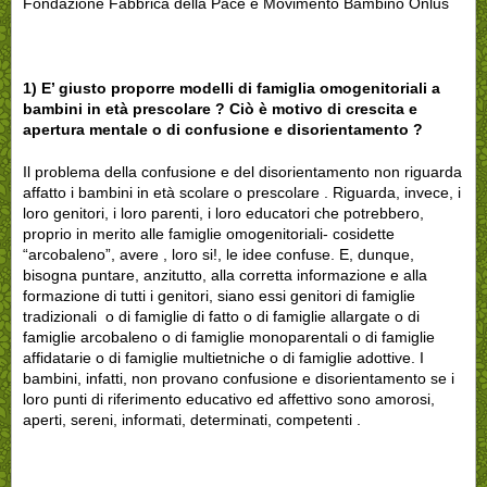
Fondazione Fabbrica della Pace e Movimento Bambino Onlus
1) E’ giusto proporre modelli di famiglia omogenitoriali a
bambini in età prescolare ? Ciò è motivo di crescita e
apertura mentale o di confusione e disorientamento ?
Il problema della confusione e del disorientamento non riguarda
affatto i bambini in età scolare o prescolare . Riguarda, invece, i
loro genitori, i loro parenti, i loro educatori che potrebbero,
proprio in merito alle famiglie omogenitoriali- cosidette
“arcobaleno”, avere , loro si!, le idee confuse. E, dunque,
bisogna puntare, anzitutto, alla corretta informazione e alla
formazione di tutti i genitori, siano essi genitori di famiglie
tradizionali o di famiglie di fatto o di famiglie allargate o di
famiglie arcobaleno o di famiglie monoparentali o di famiglie
affidatarie o di famiglie multietniche o di famiglie adottive. I
bambini, infatti, non provano confusione e disorientamento se i
loro punti di riferimento educativo ed affettivo sono amorosi,
aperti, sereni, informati, determinati, competenti .