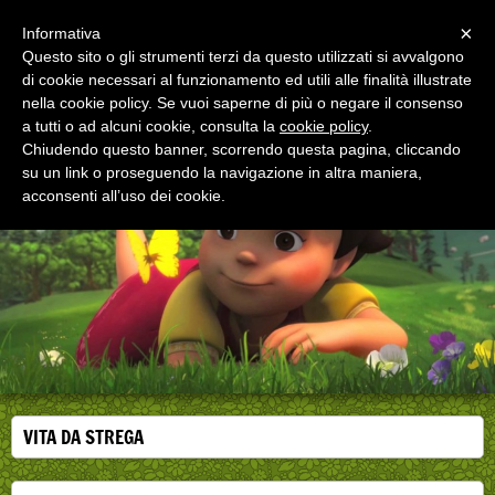
Menu
×
Informativa
Questo sito o gli strumenti terzi da questo utilizzati si avvalgono
di cookie necessari al funzionamento ed utili alle finalità illustrate
EDUCAZIONE ALLA SALUTE
nella cookie policy. Se vuoi saperne di più o negare il consenso
Corsi, convegni e didattica di formazione e
aggiornamento per operatori della salute
a tutti o ad alcuni cookie, consulta la
cookie policy
.
Chiudendo questo banner, scorrendo questa pagina, cliccando
su un link o proseguendo la navigazione in altra maniera,
acconsenti all’uso dei cookie.
VITA DA STREGA