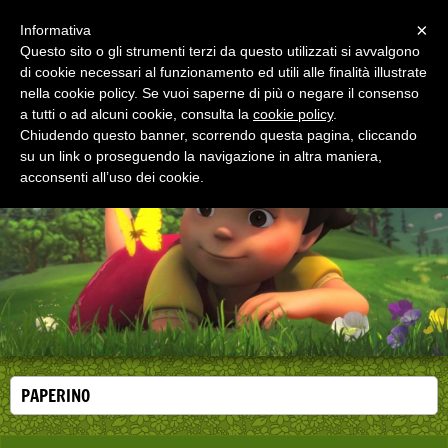
Menu
×
Informativa
Questo sito o gli strumenti terzi da questo utilizzati si avvalgono
di cookie necessari al funzionamento ed utili alle finalità illustrate
EDUCAZIONE ALLA SALUTE
nella cookie policy. Se vuoi saperne di più o negare il consenso
Corsi, convegni e didattica di formazione e
aggiornamento per operatori della salute
a tutti o ad alcuni cookie, consulta la
cookie policy
.
Chiudendo questo banner, scorrendo questa pagina, cliccando
su un link o proseguendo la navigazione in altra maniera,
acconsenti all’uso dei cookie.
PAPERINO