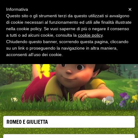
Menu
×
Informativa
Questo sito o gli strumenti terzi da questo utilizzati si avvalgono
di cookie necessari al funzionamento ed utili alle finalità illustrate
EDUCAZIONE ALLA SALUTE
nella cookie policy. Se vuoi saperne di più o negare il consenso
Corsi, convegni e didattica di formazione e
aggiornamento per operatori della salute
a tutti o ad alcuni cookie, consulta la
cookie policy
.
Chiudendo questo banner, scorrendo questa pagina, cliccando
su un link o proseguendo la navigazione in altra maniera,
acconsenti all’uso dei cookie.
ROMEO E GIULIETTA