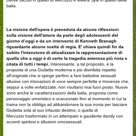
Derek Jacobi in quello di Mercuzio e Meera Syal in quello della
balia.
La visione dell'opera è preceduta da alcune riflessioni
sulla visione dell'amore da parte degli adolescenti del
giorno d’oggi e da un intervento di Kenneth Branagh
riguardante alcune scelte di regia. E' chiara quindi fin da
subito l'intenzione di attualizzare la rappresentazione di
quella che a oggi è di certo la tragedia amorosa più nota e
citata di tutti i tempi.
Interessante, a tal proposito, è la
proposta di una Giulietta moderna e più disinibita rispetto
all'originale che si spinge perfino a fare battutine sessuali
allusive con intonazioni di voce sempre perfette e movenze che,
seppur a volte enfatizzate, non risultano mai fuori posto. Nuove
sono anche le caratterizzazioni della balia, proposta come
personaggio umoristico e scanzonato fino al momento in cui la
trama non la obbliga ad abbandonare la sua ironia per lasciare
Giulietta sola al suo infausto destino, o quella di
Mercuzio trasformato in un attempato e gaudente dandy con
accenti spiritosi e allusioni omosessuali.