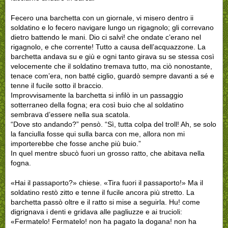
Fecero una barchetta con un giornale, vi misero dentro ii
soldatino e lo fecero navigare lungo un rigagnolo; gli correvano
dietro battendo le mani. Dio ci salvi! che ondate c’erano nel
rigagnolo, e che corrente! Tutto a causa dell’acquazzone. La
barchetta andava su e giù e ogni tanto girava su se stessa così
velocemente che il soldatino tremava tutto, ma ciò nonostante,
tenace com’era, non batté ciglio, guardò sempre davanti a sé e
tenne il fucile sotto il braccio.
Improvvisamente la barchetta si infilò in un passaggio
sotterraneo della fogna; era così buio che al soldatino
sembrava d’essere nella sua scatola.
“Dove sto andando?” pensò. “Sì, tutta colpa del troll! Ah, se solo
la fanciulla fosse qui sulla barca con me, allora non mi
importerebbe che fosse anche più buio.”
In quel mentre sbucò fuori un grosso ratto, che abitava nella
fogna.
«Hai il passaporto?» chiese. «Tira fuori il passaporto!» Ma il
soldatino restò zitto e tenne il fucile ancora più stretto. La
barchetta passò oltre e il ratto si mise a seguirla. Hu! come
digrignava i denti e gridava alle pagliuzze e ai trucioli:
«Fermatelo! Fermatelo! non ha pagato la dogana! non ha