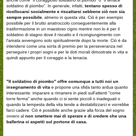
anche come "Il coraggioso soldatino di piombo" o "Il tenace
soldatino di piombo". In generale, infatti,
tentano spesso di
ricollocarsi socialmente e riscattarsi sebbene ciò non sia
sempre possibile
, almeno in questa vita. Ciò è per esempio
possibile per il brutto anatroccolo conseguentemente alla
trasformazione in un maestoso cigno mentre non lo è per il
soldatino di stagno dove il riscatto e il ricongiungimento con
l'amata avvengono solo spiritualmente dopo la morte. Ciò è da
intendersi come una sorta di premio per la perseveranza nel
perseguire i propri sogni e per le doti morali dimostrate in vita e
quindi appunto per il coraggio e la tenacia.
"Il soldatino di piombo" offre comunque a tutti noi un
insegnamento di vita
e propone una sfida tanto ardua quanto
interessante: imparare a rimanere in piedi sull'attenti "come
torre ferma" anche quando ci si sente piccoli o inadeguati o
quando la tempesta della vita tende a destabilizzarci e vorrebbe
farci cadere. Ciò è possibile anche grazie alla forza del sogno
ovvero al
non smettere mai di sperare e di credere che una
ballerina ci aspetti sul portone di casa.