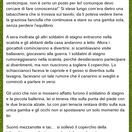
venticinque, non è certo un posto per lei! comunque devo
cercare di fare conoscenza!” Si stese lungo com’era dietro una
tabacchiera che si trovava sul tavolo; da lì poteva vedere bene
la graziosa fanciulla che continuava a stare su una gamba sola,
senza perdere l’equilibrio.
A sera inoltrata gli altri soldatini di stagno entrarono nella
scatola e gli abitanti della casa andarono a letto. Allora i
giocattoli cominciarono a divertirsi: si scambiavano visite
ballavano, giocavano alla guerra. I soldatini di stagno
rumoreggiavano nella scatola, perché desideravano partecipare
ai divertimenti, ma non riuscirono a togliere il coperchio. Lo
schiaccianoci faceva le capriole e il gesso si divertiva sulla
lavagna, facevano un tale rumore che il canarino si svegliò e
cominciò a parlare in versi.
Gli unici che non si mossero affatto furono il soldatino di stagno
e la piccola ballerina; lei si teneva ritta sulla punta del piede con
le due braccia alzate, lui con pari tenacia restava dritto sulla sua
unica gamba e gli occhi non si spostavano un solo momento da
lei.
Suonò mezzanotte e tac… si sollevò il coperchio della