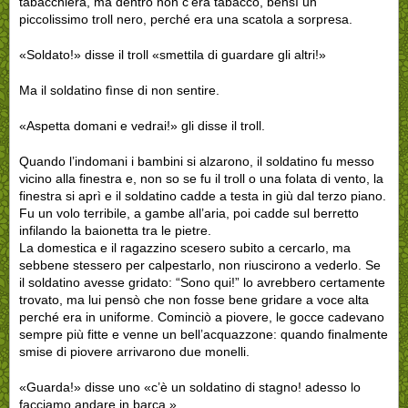
tabacchiera, ma dentro non c’era tabacco, bensì un
piccolissimo troll nero, perché era una scatola a sorpresa.
«Soldato!» disse il troll «smettila di guardare gli altri!»
Ma il soldatino fìnse di non sentire.
«Aspetta domani e vedrai!» gli disse il troll.
Quando l’indomani i bambini si alzarono, il soldatino fu messo
vicino alla finestra e, non so se fu il troll o una folata di vento, la
finestra si aprì e il soldatino cadde a testa in giù dal terzo piano.
Fu un volo terribile, a gambe all’aria, poi cadde sul berretto
infilando la baionetta tra le pietre.
La domestica e il ragazzino scesero subito a cercarlo, ma
sebbene stessero per calpestarlo, non riuscirono a vederlo. Se
il soldatino avesse gridato: “Sono qui!” lo avrebbero certamente
trovato, ma lui pensò che non fosse bene gridare a voce alta
perché era in uniforme. Cominciò a piovere, le gocce cadevano
sempre più fitte e venne un bell’acquazzone: quando finalmente
smise di piovere arrivarono due monelli.
«Guarda!» disse uno «c’è un soldatino di stagno! adesso lo
facciamo andare in barca.»