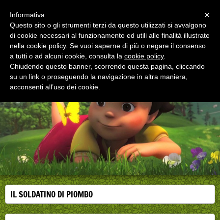
Menu
×
Informativa
Questo sito o gli strumenti terzi da questo utilizzati si avvalgono
di cookie necessari al funzionamento ed utili alle finalità illustrate
EDUCAZIONE ALLA SALUTE
nella cookie policy. Se vuoi saperne di più o negare il consenso
Corsi, convegni e didattica di formazione e
aggiornamento per operatori della salute
a tutti o ad alcuni cookie, consulta la
cookie policy
.
Chiudendo questo banner, scorrendo questa pagina, cliccando
su un link o proseguendo la navigazione in altra maniera,
acconsenti all’uso dei cookie.
IL SOLDATINO DI PIOMBO