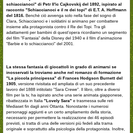
schiaccianoci" di Petr Il'ic Cajkovskij del 1892, ispirato al
racconto "Schiaccianoci e il re dei topi" di E.T. A. Hoffmann
del 1816.
Benchè ciò avvenga solo nella fase del sogno di
Clara, Schiaccianoci e i soldatini si animano per combattere
insieme alla protagonista contro il Re dei Topi. Tra gli
adattamenti per bambini di quest'opera ricordiamo un segmento
del film "Fantasia" della Disney del 1940 e il film d'animazione
"Barbie e lo schiaccianoci" del 2001.
La stessa fantasia di giocattoli in grado di animarsi se
inosservati la troviamo anche nel romanzo di formazione
"La piccola principessa" di Frances Hodgson Burnett del
1905
, versione rivisitata ed ampliata di un suo precedente
lavoro del 1888 intitolato "Sara Crewe". Il libro, oltre a diversi
film per la tv, ha ispirato anche una serie animata giapponese,
ribattezzata in Italia
"Lovely Sara"
e trasmessa sulle reti
Mediaset fin dagli anni Ottanta. Nonostante i numerosi
personaggi aggiunti e un certo ampliamento della storia,
necessario per permettere la realizzazione dei 46 episodi
previsti, si tratta di una delle versioni più fedeli alla trama
originale e soprattutto alla psicologia della protagonista. Inoltre,