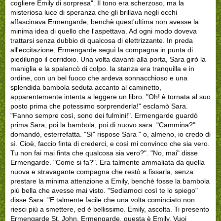
cogliere Emily di sorpresa". Il tono era scherzoso, ma la
misteriosa luce di speranza che gli brillava negli occhi
affascinava Ermengarde, benchè quest'ultima non avesse la
minima idea di quello che l'aspettava. Ad ogni modo doveva
trattarsi senza dubbio di qualcosa di elettrizzante. In preda
all'eccitazione, Ermengarde seguì la compagna in punta di
piedilungo il corridoio. Una volta davanti alla porta, Sara girò la
maniglia e la spalancò di colpo. la stanza era tranquilla e in
ordine, con un bel fuoco che ardeva sonnacchioso e una
splendida bambola seduta accanto al caminetto,
apparentemente intenta a leggere un libro. "Oh! è tornata al suo
posto prima che potessimo sorprenderla!" esclamò Sara.
"Fanno sempre così, sono dei fulmini!". Ermengarde guardò
prima Sara, poi la bambola, poi di nuovo sara. "Cammina?"
domandò, esterrefatta. "Sì" rispose Sara " o, almeno, io credo di
sì. Cioè, faccio finta di crederci, e così mi convinco che sia vero.
Tu non fai mai finta che qualcosa sia vero?". "No, mai" disse
Ermengarde. "Come si fa?". Era talmente ammaliata da quella
nuova e stravagante compagna che restò a fissarla, senza
prestare la minima attenzione a Emily, benchè fosse la bambola
più bella che avesse mai visto. "Sediamoci così te lo spiego"
disse Sara. "E talmente facile che una volta cominciato non
riesci più a smettere, ed è bellissimo. Emily, ascolta. Ti presento
Ermengarde St. John. Ermengarde, questa è Emily. Vuoi