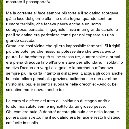
mostrato il passaporto!».
Ma la corrente si fece sempre più forte e il soldatino scorgeva
già la luce del giorno alla fine della fogna, quando sentì un
rumore terribile, che faceva paura anche a un uomo
coraggioso; pensate, il rigagnolo finiva in un grande canale, e
per il soldatino era pericoloso come per noi capitare su una
grande cascata.
Ormai era così vicino che gli era impossibile fermarsi. Si irrigidì
più che potè, perché nessuno potesse dire che aveva avuto
paura. La barchetta girò su se stessa tre, quattro volte e ormai
era piena di acqua fino all’orlo e stava per affondare. Il soldatino
sentiva l’acqua arrivargli alla gola, e la barchetta affondava
sempre più; la carta intanto si disfaceva. L’acqua gli coprì anche
la testa -allora pensò alla graziosa ballerina che non avrebbe
rivisto mai più, e si sentì risuonare nelle orecchie: «Addio, bel
soldatino morir dovrai anche tu»
La carta si disfece del tutto e il soldatino di stagno andò a
fondo, ma subito venne inghiottito da un grosso pesce.
Oh, com’era buio là dentro! ancora più buio che nella fogna, e
poi era così stretto; ma il soldatino era tenace e restò lì disteso
col fucile in spalla.