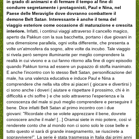
in grado di animarsi e di fermare il tempo al fine di
condurre segretamente i protagonisti, Paul e Nina, nel
Paese delle Meraviglie dove dovranno combattere il
demone Belt Satan
.
Interessante è anche il tema del
viaggio esteriore come occasione di maturazione e crescita
interiore.
Infatti, i continui viaggi attraverso il cancello magico,
aperto da Pakkun con la sua bacchetta, portano i due giovani in
una dimensione parallela, ogni volta differente, che presenta a
volte un'atmosfera da sogno, altre volte da incubo. Tale viaggio
si rivela però sempre illuminante per meglio comprendere la
realtà in cui vivono e a cui fanno ritorno alla fine di ogni episodio
quando Pakkun torna ad essere un pupazzo di stoffa inanimato.
E anche l'incontro con lo stesso Belt Satan, personificazione del
male, ha una valenza educativa e induce Paul e Nina a
comprendere che nella vita oltre ai piaceri ( giocare e divertirsi )
ci sono anche i doveri ( aiutare e rispettare il prossimo, chi è in
difficoltà e chi soffre ) e che solo attraverso l'esperienza e la
conoscenza del male si può meglio comprendere e perseguire il
bene. Dice infatti Belt Satan al primo incontro con i due
giovani: "
Ricordate che se volete apprezzare il bene, dovrete
conoscere anche il male! [...] Oramai siete in mio potere, così vi
renderete conto che al mondo non ci sono solo le cose belle e
tutto questo vi sarà di grande insegnamento, se riuscirete a
sopravvivere!
". La serie è stata trasmessa in Italia dai primi anni