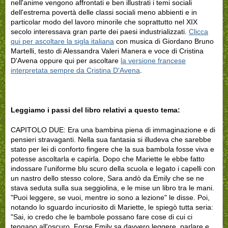
nell'anime vengono affrontati e ben illustrati i temi sociali
dell'estrema povertà delle classi sociali meno abbienti e in
particolar modo del lavoro minorile che soprattutto nel XIX
secolo interessava gran parte dei paesi industrializzati.
Clicca
qui per ascoltare la sigla italiana
con musica di Giordano Bruno
Martelli, testo di Alessandra Valeri Manera e voce di Cristina
D'Avena oppure qui per ascoltare
la versione francese
interpretata sempre da Cristina D'Avena
.
Leggiamo i passi del libro relativi a questo tema:
CAPITOLO DUE: Era una bambina piena di immaginazione e di
pensieri stravaganti. Nella sua fantasia si illudeva che sarebbe
stato per lei di conforto fingere che la sua bambola fosse viva e
potesse ascoltarla e capirla. Dopo che Mariette le ebbe fatto
indossare l'uniforme blu scuro della scuola e legato i capelli con
un nastro dello stesso colore, Sara andò da Emily che se ne
stava seduta sulla sua seggiolina, e le mise un libro tra le mani.
"Puoi leggere, se vuoi, mentre io sono a lezione" le disse. Poi,
notando lo sguardo incuriosito di Mariette, le spiegò tutta seria:
"Sai, io credo che le bambole possano fare cose di cui ci
tengano all'oscuro. Forse Emily sa davvero leggere, parlare e