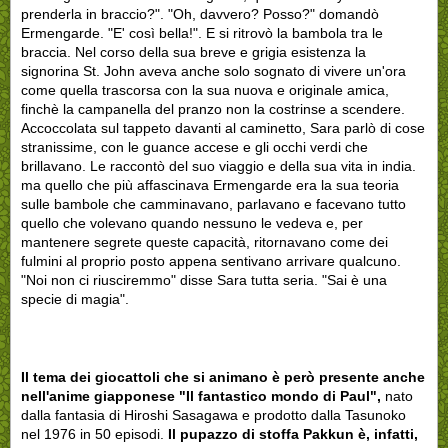
prenderla in braccio?". "Oh, davvero? Posso?" domandò
Ermengarde. "E' così bella!". E si ritrovò la bambola tra le
braccia. Nel corso della sua breve e grigia esistenza la
signorina St. John aveva anche solo sognato di vivere un'ora
come quella trascorsa con la sua nuova e originale amica,
finchè la campanella del pranzo non la costrinse a scendere.
Accoccolata sul tappeto davanti al caminetto, Sara parlò di cose
stranissime, con le guance accese e gli occhi verdi che
brillavano. Le raccontò del suo viaggio e della sua vita in india.
ma quello che più affascinava Ermengarde era la sua teoria
sulle bambole che camminavano, parlavano e facevano tutto
quello che volevano quando nessuno le vedeva e, per
mantenere segrete queste capacità, ritornavano come dei
fulmini al proprio posto appena sentivano arrivare qualcuno.
"Noi non ci riusciremmo" disse Sara tutta seria. "Sai è una
specie di magia".
Il tema dei giocattoli che si animano è però presente anche
nell'anime giapponese "Il fantastico mondo di Paul",
nato
dalla fantasia di Hiroshi Sasagawa e prodotto dalla Tasunoko
nel 1976 in 50 episodi.
Il pupazzo di stoffa Pakkun è, infatti,