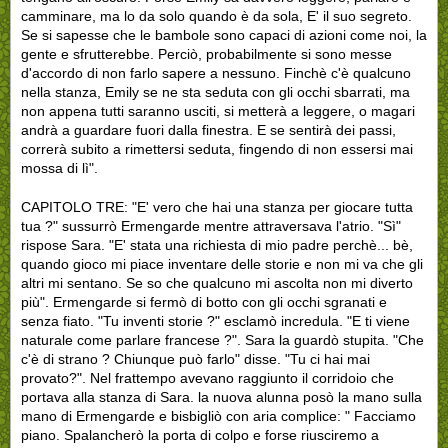
camminare, ma lo da solo quando è da sola, E' il suo segreto.
Se si sapesse che le bambole sono capaci di azioni come noi, la
gente e sfrutterebbe. Perciò, probabilmente si sono messe
d'accordo di non farlo sapere a nessuno. Finchè c'è qualcuno
nella stanza, Emily se ne sta seduta con gli occhi sbarrati, ma
non appena tutti saranno usciti, si metterà a leggere, o magari
andrà a guardare fuori dalla finestra. E se sentirà dei passi,
correrà subito a rimettersi seduta, fingendo di non essersi mai
mossa di lì".
CAPITOLO TRE: "E' vero che hai una stanza per giocare tutta
tua ?" sussurrò Ermengarde mentre attraversava l'atrio. "Sì"
rispose Sara. "E' stata una richiesta di mio padre perchè... bè,
quando gioco mi piace inventare delle storie e non mi va che gli
altri mi sentano. Se so che qualcuno mi ascolta non mi diverto
più". Ermengarde si fermò di botto con gli occhi sgranati e
senza fiato. "Tu inventi storie ?" esclamò incredula. "E ti viene
naturale come parlare francese ?". Sara la guardò stupita. "Che
c'è di strano ? Chiunque può farlo" disse. "Tu ci hai mai
provato?". Nel frattempo avevano raggiunto il corridoio che
portava alla stanza di Sara. la nuova alunna posò la mano sulla
mano di Ermengarde e bisbigliò con aria complice: " Facciamo
piano. Spalancherò la porta di colpo e forse riusciremo a