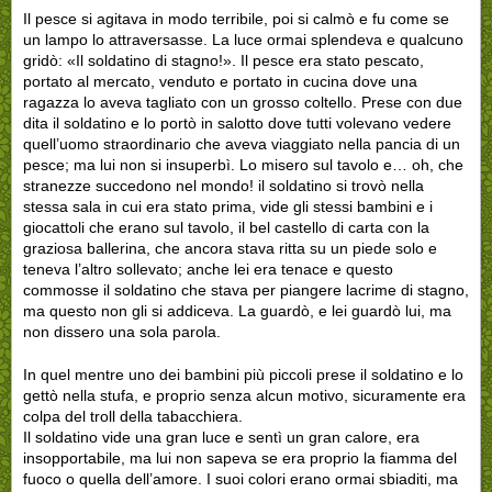
Il pesce si agitava in modo terribile, poi si calmò e fu come se
un lampo lo attraversasse. La luce ormai splendeva e qualcuno
gridò: «Il soldatino di stagno!». Il pesce era stato pescato,
portato al mercato, venduto e portato in cucina dove una
ragazza lo aveva tagliato con un grosso coltello. Prese con due
dita il soldatino e lo portò in salotto dove tutti volevano vedere
quell’uomo straordinario che aveva viaggiato nella pancia di un
pesce; ma lui non si insuperbì. Lo misero sul tavolo e… oh, che
stranezze succedono nel mondo! il soldatino si trovò nella
stessa sala in cui era stato prima, vide gli stessi bambini e i
giocattoli che erano sul tavolo, il bel castello di carta con la
graziosa ballerina, che ancora stava ritta su un piede solo e
teneva l’altro sollevato; anche lei era tenace e questo
commosse il soldatino che stava per piangere lacrime di stagno,
ma questo non gli si addiceva. La guardò, e lei guardò lui, ma
non dissero una sola parola.
In quel mentre uno dei bambini più piccoli prese il soldatino e lo
gettò nella stufa, e proprio senza alcun motivo, sicuramente era
colpa del troll della tabacchiera.
Il soldatino vide una gran luce e sentì un gran calore, era
insopportabile, ma lui non sapeva se era proprio la fiamma del
fuoco o quella dell’amore. I suoi colori erano ormai sbiaditi, ma