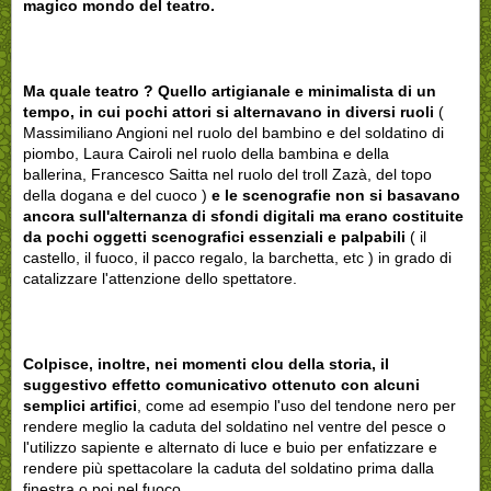
magico mondo del teatro.
Ma quale teatro ? Quello artigianale e minimalista di un
tempo, in cui pochi attori si alternavano in diversi ruoli
(
Massimiliano Angioni nel ruolo del bambino e del soldatino di
piombo, Laura Cairoli nel ruolo della bambina e della
ballerina, Francesco Saitta nel ruolo del troll Zazà, del topo
della dogana e del cuoco )
e le scenografie non si basavano
ancora sull'alternanza di sfondi digitali ma erano costituite
da pochi oggetti scenografici essenziali e palpabili
( il
castello, il fuoco, il pacco regalo, la barchetta, etc ) in grado di
catalizzare l'attenzione dello spettatore.
Colpisce, inoltre,
nei momenti clou della storia, il
suggestivo
effetto comunicativo ottenuto con alcuni
semplici artifici
, come ad esempio l'uso del tendone nero per
rendere meglio la caduta del soldatino nel ventre del pesce o
l'utilizzo sapiente e alternato di luce e buio per enfatizzare e
rendere più spettacolare la caduta del soldatino prima dalla
finestra o poi nel fuoco.