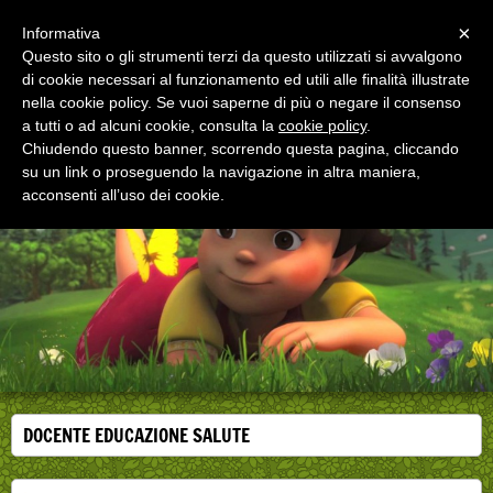
Menu
×
Informativa
Questo sito o gli strumenti terzi da questo utilizzati si avvalgono
di cookie necessari al funzionamento ed utili alle finalità illustrate
EDUCAZIONE ALLA SALUTE
nella cookie policy. Se vuoi saperne di più o negare il consenso
Corsi, convegni e didattica di formazione e
aggiornamento per operatori della salute
a tutti o ad alcuni cookie, consulta la
cookie policy
.
Chiudendo questo banner, scorrendo questa pagina, cliccando
su un link o proseguendo la navigazione in altra maniera,
acconsenti all’uso dei cookie.
DOCENTE EDUCAZIONE SALUTE