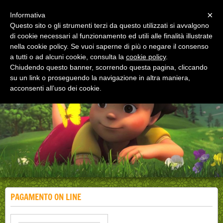
Menu
×
Informativa
Questo sito o gli strumenti terzi da questo utilizzati si avvalgono
di cookie necessari al funzionamento ed utili alle finalità illustrate
EDUCAZIONE ALLA SALUTE
nella cookie policy. Se vuoi saperne di più o negare il consenso
Corsi, convegni e didattica di formazione e
aggiornamento per operatori della salute
a tutti o ad alcuni cookie, consulta la
cookie policy
.
Chiudendo questo banner, scorrendo questa pagina, cliccando
su un link o proseguendo la navigazione in altra maniera,
acconsenti all’uso dei cookie.
PAGAMENTO ON LINE